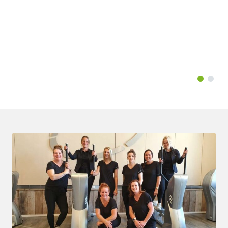
dames bij EMC je wel weer te
motiveren. Dus ik raad EMC in Bakel
aan iedereen aan.
Chantal Smeets