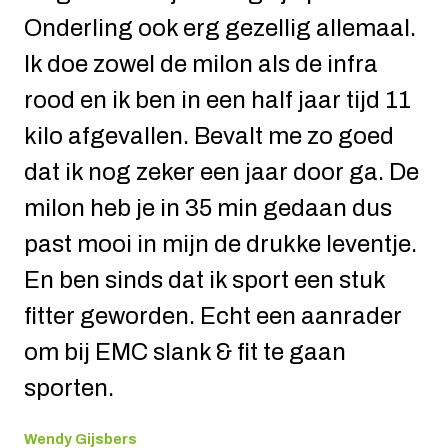
Onderling ook erg gezellig allemaal.
infra rood training. Was na de
Ik doe zowel de milon als de infra
zwangerschap wat kilo's
rood en ik ben in een half jaar tijd 11
aangekomen best veel :-) haha,had
kilo afgevallen. Bevalt me zo goed
al het een en ander geprobeerd
dat ik nog zeker een jaar door ga. De
maar kon het niet vol houden. Kwam
milon heb je in 35 min gedaan dus
via via bij EMC terecht en moet
past mooi in mijn de drukke leventje.
zeggen ik werd meteen goed en fijn
En ben sinds dat ik sport een stuk
geholpen. Ondertussen ben ik nu
fitter geworden. Echt een aanrader
bijna 15 kilo kwijt en ook al een
om bij EMC slank & fit te gaan
aantal maanden op gewicht. En
sporten.
afvallen is makkelijk maar op
gewicht blijven is het moeilijkst en
Wendy Gijsbers