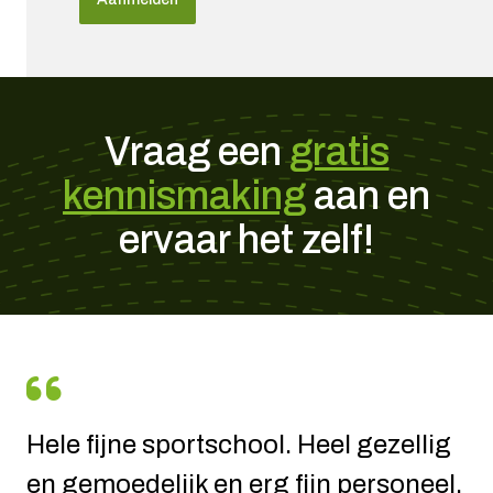
Vraag een
gratis
kennismaking
aan en
ervaar het zelf!
Hele fijne sportschool. Heel gezellig
Vorig jaar na de zomer vakantie
en gemoedelijk en erg fijn personeel.
begonnen bij EMC in Bakel met de