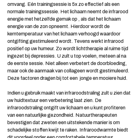
omvang. Eén trainingsessie is 5x zo effectief als een
normale trainingssessie. Het lichaam neemt de infrarood
energie met hetzelfde gemak op , als dat het lichaam
energie van de zon opneemt. Hierdoor wordt de
kerntemperatuur van het lichaam verhoogd waardoor
ontgifting gestimuleerd wordt. Tevens werkt infrarood
positief op uw humeur. Zo wordt lichttherapie al ruime tijd
ingezet bij depressies. U zult u top voelen, meteen al na
de eerste sessie. Niet alleen verbetert de doorbloeding,
maar ook de aanmaak van collageen wordt gestimuleerd.
Deze factoren dragen bij tot een jonge en mooiere huid.
Indien u gebruik maakt van infraroodstraling zult u zien dat
uw huidtextuur een verbetering laat zien. De
infraroodstraling ontgift uw lichaam en u kunt profiteren
van een natuurlijke gezondheid. Natuurtherapeuten
bevestigen dat zweten een uitstekende manier is om
schadelijke stoffen kwijt te raken. Infraroodwarmte biedt
dit voordeel onder een comfortabele temperatuur.